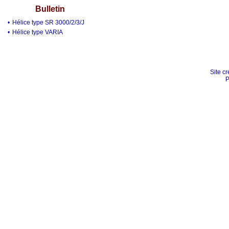
Bulletin
•
Hélice type SR 3000/2/3/J
•
Hélice type VARIA
Site cr
P