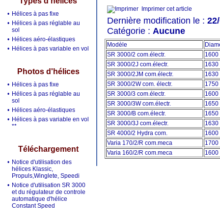
Types d'hélices
Imprimer cet article
•
Hélices à pas fixe
Dernière modification le :
22
•
Hélices à pas réglable au
Catégorie :
Aucune
sol
•
Hélices aéro-élastiques
Modèle
Diam
•
Hélices à pas variable en vol
SR 3000/2 com.électr.
1600
SR 3000/2J com.électr.
1630
Photos d'hélices
SR 3000/2JM com.électr.
1630
SR 3000/2W com. électr.
1750
•
Hélices à pas fixe
•
Hélices à pas réglable au
SR 3000/3 com.électr.
1600
sol
SR 3000/3W com.électr.
1650
•
Hélices aéro-élastiques
SR 3000/B com.électr.
1650
•
Hélices à pas variable en vol
SR 3000/3J com.électr.
1630
**
SR 4000/2 Hydra com.
1600
Varia 170/2/R com.meca
1700
Téléchargement
Varia 160/2/R com.meca
1600
•
Notice d'utilisation des
hélices Klassic,
Propuls,Winglete, Speedi
•
Notice d'utilisation SR 3000
et du régulateur de controle
automatique d'hélice
Constant Speed