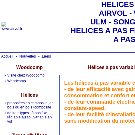
HELICES
AIRVOL 
ULM - SONG 
HELICES A PAS F
A PA
Accueil
•
Nouvelles
•
Liens
Woodcomp
Hélices à pas variabl
•
Visite chez Woodcomp
•
Woodcomp
Les hélices à pas variable 
- de leur efficacité avec ga
Hélices
consommation et confort en
- de leur commande électriq
•
proposées en composite, en
bois ou en bois+composite
constant-speed,
•
de trois types : à pas fixe,
- de leur facilité d’install
réglable au sol, variable en
sans modification du mote
vol