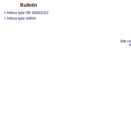
Bulletin
•
Hélice type SR 3000/2/3/J
•
Hélice type VARIA
Site cr
P