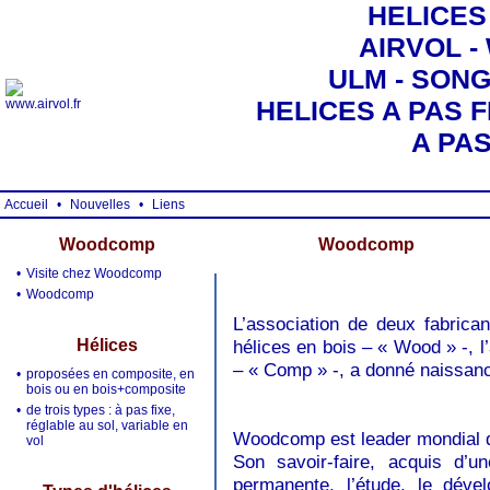
HELICES
AIRVOL 
ULM - SONG 
HELICES A PAS F
A PA
Accueil
•
Nouvelles
•
Liens
Woodcomp
Woodcomp
•
Visite chez Woodcomp
•
Woodcomp
L’association de deux fabrican
Hélices
hélices en bois – « Wood » -, 
– « Comp » -, a donné naissa
•
proposées en composite, en
bois ou en bois+composite
•
de trois types : à pas fixe,
réglable au sol, variable en
Woodcomp est leader mondial da
vol
Son savoir-faire, acquis d’
permanente, l’étude, le déve