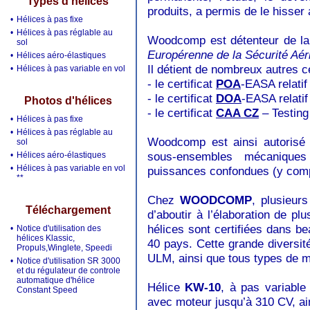
Types d'hélices
produits, a permis de le hisser
•
Hélices à pas fixe
•
Hélices à pas réglable au
Woodcomp est détenteur de la 
sol
Europérenne de la Sécurité Aér
•
Hélices aéro-élastiques
Il détient de nombreux autres ce
•
Hélices à pas variable en vol
- le certificat
POA
-EASA
relati
- le certificat
DOA
-EASA relati
Photos d'hélices
- le certificat
CAA CZ
– Testing
•
Hélices à pas fixe
•
Hélices à pas réglable au
Woodcomp est ainsi autorisé 
sol
sous-ensembles mécaniques
•
Hélices aéro-élastiques
•
Hélices à pas variable en vol
puissances confondues (y comp
**
Chez
WOODCOMP
, plusieur
Téléchargement
d’aboutir à l’élaboration de p
hélices sont certifiées dans b
•
Notice d'utilisation des
hélices Klassic,
40 pays. Cette grande diversit
Propuls,Winglete, Speedi
ULM, ainsi que tous types de mo
•
Notice d'utilisation SR 3000
et du régulateur de controle
automatique d'hélice
Hélice
KW-10
, à pas variable
Constant Speed
avec moteur jusqu’à 310 CV, ain