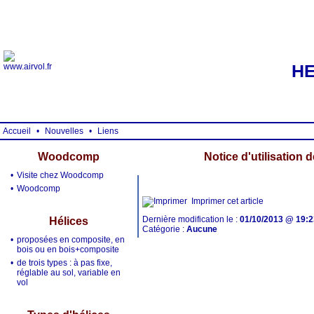
HE
Accueil
•
Nouvelles
•
Liens
Woodcomp
Notice d'utilisation 
•
Visite chez Woodcomp
•
Woodcomp
Imprimer cet article
Dernière modification le :
01/10/2013 @ 19:2
Hélices
Catégorie :
Aucune
•
proposées en composite, en
bois ou en bois+composite
•
de trois types : à pas fixe,
réglable au sol, variable en
vol