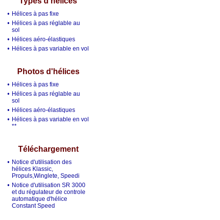
Types d'hélices
•
Hélices à pas fixe
•
Hélices à pas réglable au
sol
•
Hélices aéro-élastiques
•
Hélices à pas variable en vol
Photos d'hélices
•
Hélices à pas fixe
•
Hélices à pas réglable au
sol
•
Hélices aéro-élastiques
•
Hélices à pas variable en vol
**
Téléchargement
•
Notice d'utilisation des
hélices Klassic,
Propuls,Winglete, Speedi
•
Notice d'utilisation SR 3000
et du régulateur de controle
automatique d'hélice
Constant Speed