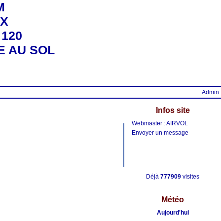
M
EX
 120
E AU SOL
Admin
Infos site
Webmaster : AIRVOL
Envoyer un message
Déjà
777909
visites
Météo
Aujourd'hui