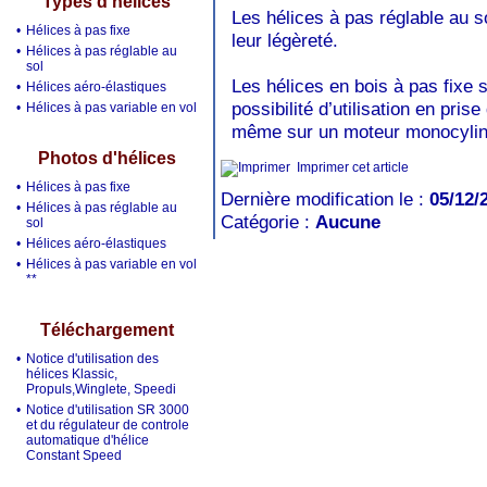
Types d'hélices
Les hélices à pas réglable au so
•
Hélices à pas fixe
leur légèreté.
•
Hélices à pas réglable au
sol
Les hélices en bois à pas fixe
•
Hélices aéro-élastiques
possibilité d’utilisation en pris
•
Hélices à pas variable en vol
même sur un moteur monocylin
Photos d'hélices
Imprimer cet article
•
Hélices à pas fixe
Dernière modification le :
05/12/
•
Hélices à pas réglable au
Catégorie :
Aucune
sol
•
Hélices aéro-élastiques
•
Hélices à pas variable en vol
**
Téléchargement
•
Notice d'utilisation des
hélices Klassic,
Propuls,Winglete, Speedi
•
Notice d'utilisation SR 3000
et du régulateur de controle
automatique d'hélice
Constant Speed