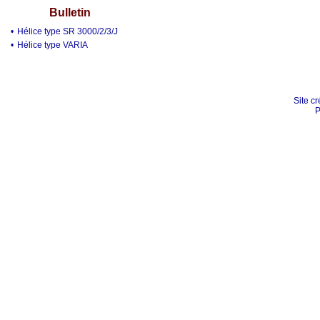
Bulletin
•
Hélice type SR 3000/2/3/J
•
Hélice type VARIA
Site cr
P